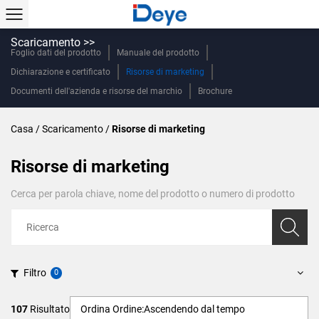
Scaricamento >>
Foglio dati del prodotto
Manuale del prodotto
Dichiarazione e certificato
Risorse di marketing
Documenti dell'azienda e risorse del marchio
Brochure
Casa
/
Scaricamento
/
Risorse di marketing
Risorse di marketing
Cerca per parola chiave, nome del prodotto o numero di prodotto
Filtro
107
Risultato
Ordina Ordine:
Ascendendo dal tempo