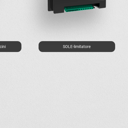
cini
SOLE-limitatore