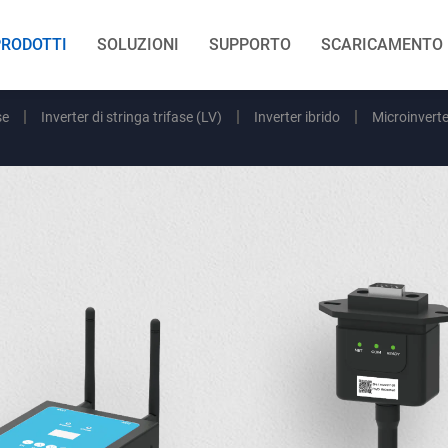
PRODOTTI
SOLUZIONI
SUPPORTO
SCARICAMENTO
se
Inverter di stringa trifase (LV)
Inverter ibrido
Microinverte