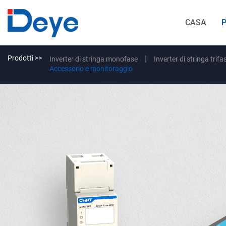
CASA
Prodotti >>
Inverter di stringa monofase
Inverter di stringa trifa
Accessorio e monitoraggio