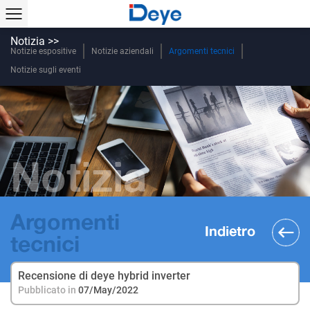
Notizia >>
Notizie espositive
Notizie aziendali
Argomenti tecnici
Notizie sugli eventi
Notizia
Argomenti
Indietro
tecnici
Recensione di deye hybrid inverter
Pubblicato in
07/May/2022