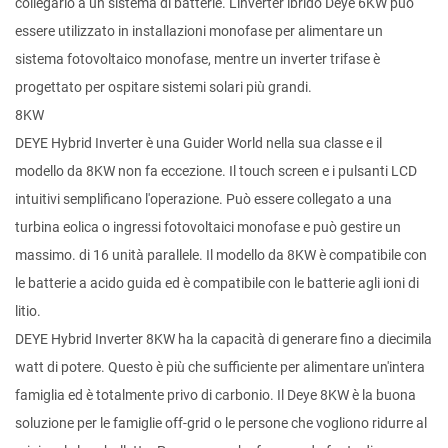
collegarlo a un sistema di batterie. L'inverter ibrido Deye 6KW può
essere utilizzato in installazioni monofase per alimentare un
sistema fotovoltaico monofase, mentre un inverter trifase è
progettato per ospitare sistemi solari più grandi.
8KW
DEYE Hybrid Inverter è una Guider World nella sua classe e il
modello da 8KW non fa eccezione. Il touch screen e i pulsanti LCD
intuitivi semplificano l'operazione. Può essere collegato a una
turbina eolica o ingressi fotovoltaici monofase e può gestire un
massimo. di 16 unità parallele. Il modello da 8KW è compatibile con
le batterie a acido guida ed è compatibile con le batterie agli ioni di
litio.
DEYE Hybrid Inverter 8KW ha la capacità di generare fino a diecimila
watt di potere. Questo è più che sufficiente per alimentare un'intera
famiglia ed è totalmente privo di carbonio. Il Deye 8KW è la buona
soluzione per le famiglie off-grid o le persone che vogliono ridurre al