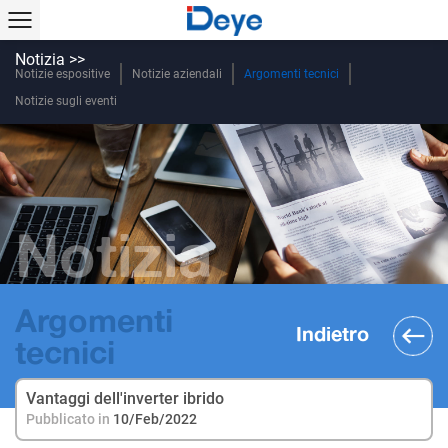
Notizia >>
Notizie espositive
Notizie aziendali
Argomenti tecnici
Notizie sugli eventi
Notizia
Argomenti
Indietro
tecnici
Vantaggi dell'inverter ibrido
Pubblicato in
10/Feb/2022