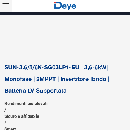
Prodotti >>
Inverter di stringa monofase
Inverter di stringa trifase
Inverter di stringa trifase (LV)
Inverter ibrido
Microinverter
Condizionatore d'aria solare
Accessorio e monitoraggio
SUN-3.6/5/6K-SG03LP1-EU | 3,6-6kW|
Monofase | 2MPPT | Invertitore Ibrido |
Batteria LV Supportata
Rendimenti più elevati
/
Sicuro e affidabile
/
Smart