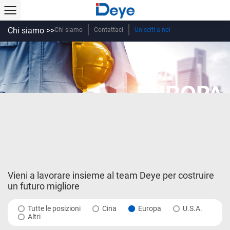
Chi siamo >>
Chi siamo
Contattaci
Unisciti a noi
EUROPA
Vieni a lavorare insieme al team Deye per costruire
un futuro migliore
Tutte le posizioni
Cina
Europa
U.S.A.
Altri