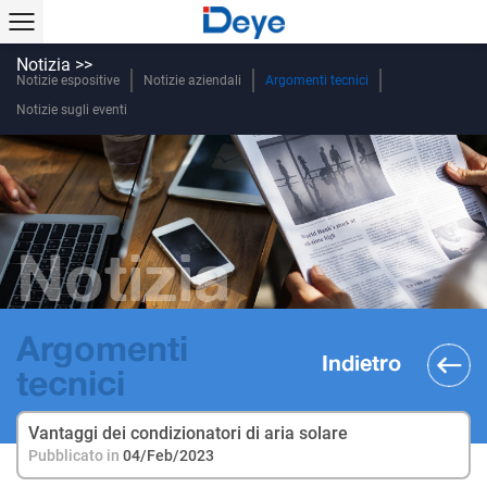
Notizia >>
Notizie espositive
Notizie aziendali
Argomenti tecnici
Notizie sugli eventi
Notizia
Argomenti
Indietro
tecnici
Vantaggi dei condizionatori di aria solare
Pubblicato in
04/Feb/2023