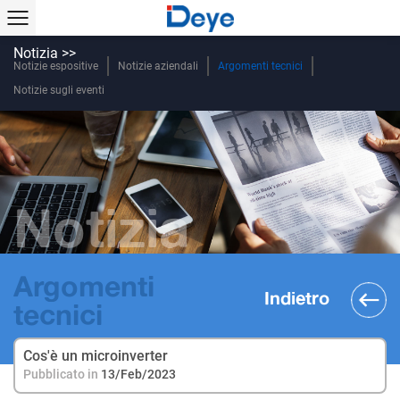
Notizia >>
Notizie espositive
Notizie aziendali
Argomenti tecnici
Notizie sugli eventi
Notizia
Argomenti
Indietro
tecnici
Cos'è un microinverter
Pubblicato in
13/Feb/2023